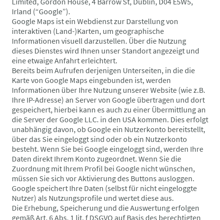
Limited, Gordon House, 4 Barrow St, Dublin, D04 E5W5,
Irland (“Google”).
Google Maps ist ein Webdienst zur Darstellung von
interaktiven (Land-)Karten, um geographische
Informationen visuell darzustellen. Über die Nutzung
dieses Dienstes wird Ihnen unser Standort angezeigt und
eine etwaige Anfahrt erleichtert.
Bereits beim Aufrufen derjenigen Unterseiten, in die die
Karte von Google Maps eingebunden ist, werden
Informationen über Ihre Nutzung unserer Website (wie z.B.
Ihre IP-Adresse) an Server von Google übertragen und dort
gespeichert, hierbei kann es auch zu einer Übermittlung an
die Server der Google LLC. in den USA kommen. Dies erfolgt
unabhängig davon, ob Google ein Nutzerkonto bereitstellt,
über das Sie eingeloggt sind oder ob ein Nutzerkonto
besteht. Wenn Sie bei Google eingeloggt sind, werden Ihre
Daten direkt Ihrem Konto zugeordnet. Wenn Sie die
Zuordnung mit Ihrem Profil bei Google nicht wünschen,
müssen Sie sich vor Aktivierung des Buttons ausloggen.
Google speichert Ihre Daten (selbst für nicht eingeloggte
Nutzer) als Nutzungsprofile und wertet diese aus.
Die Erhebung, Speicherung und die Auswertung erfolgen
gemäß Art. 6 Abs. 1 lit. f DSGVO auf Basis des berechtigten